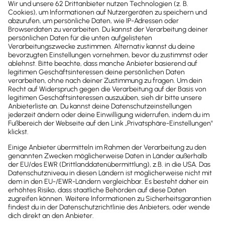
Referenten
Kontakt
Sind noch Fragen offen?
Wir sind gerne für dich da.
0800-7234-254
Wir sind Mo-Fr von 8:00 – 18:00 Uhr für
dich da.
lexware-onlineschulungen@haufe-
lexware.com