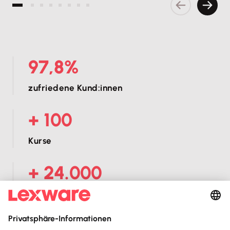
Vorherige S
Nächs
97,8%
zufriedene Kund:innen
+ 100
Kurse
+ 24.000
Anmeldungen
+ 40