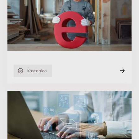
E-Rechnungspflicht: Einfach umsetzen mit deiner
Lexware Desktop Software
Mi. 02.09.2026, 08:00 Uhr
Live (Online)
120 min
Kostenlos
Fachschulung
Buchhaltung digitalisieren: So gestaltest du den
Umstieg sicher und erfolgreich