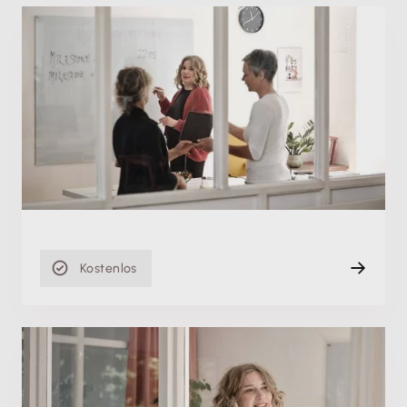
Produktschulung
Lohn & Gehalt: Die wichtigsten Schritte auf dem
Weg zur ersten Abrechnung
Mo. 24.08.2026, 08:00 Uhr
Live (Online)
60 min
Kostenlos
Produktschulung
Die beste Verbindung zur Steuerberatung: