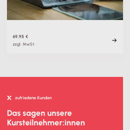
Do. 10.09.2026, 08:00 Uhr
Live (Online)
120 min
69,95 €
zzgl. MwSt.
zufriedene Kunden
Das sagen unsere
Kursteilnehmer:innen