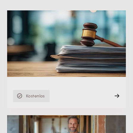
Fachschulung
KI-Verordnung: Diese Regelungen solltest du jetzt
kennen
Di. 25.08.2026, 08:00 Uhr
Live (Online)
90 min
Kostenlos
Produktschulung