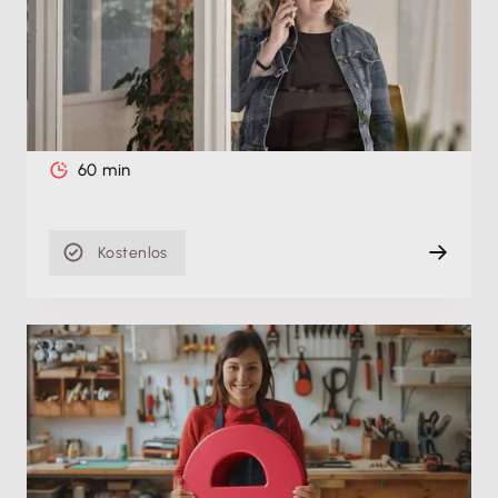
Schulung zur Zusammenarbeit mit
Steuerkanzleien
Do. 27.08.2026, 11:00 Uhr
Live (Online)
60 min
Kostenlos
Produktschulung
E-Rechnungspflicht: Einfach umsetzen mit
Lexware Office (ehem. lexoffice)