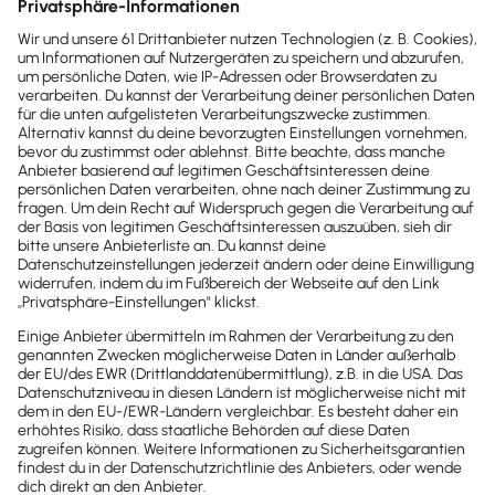
Mehr Schulungen anzeigen
Kontakt
Sind noch Fragen offen?
Wir sind gerne für dich da.
0800-7234-254
Wir sind Mo-Fr von 8:00 – 18:00 Uhr für
dich da.
lexware-onlineschulungen@haufe-
lexware.com