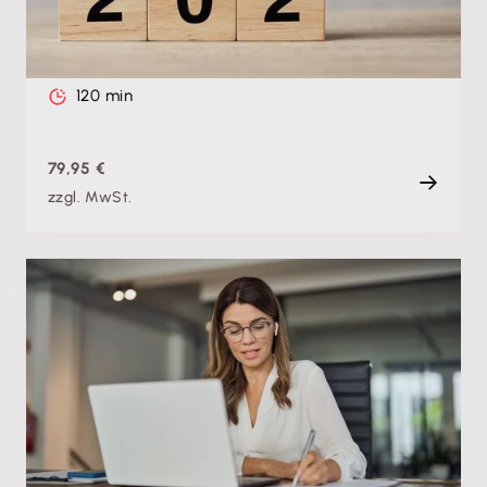
Di. 15.12.2026, 09:00 Uhr
Live
120 min
79,95 €
zzgl. MwSt.
Produktschulung
Lexware lohn+gehalt Update-Tagung 2027
Do. 07.01.2027, 08:00 Uhr
+ weitere Termine
Live
4 h