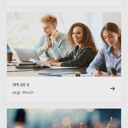
Produktschulung
Lexware buchhaltung Update-Tagung 2027
Mi. 20.01.2027, 08:00 Uhr
+ weitere Termine
Live
4 h
199,00 €
zzgl. MwSt.
Produktschulung