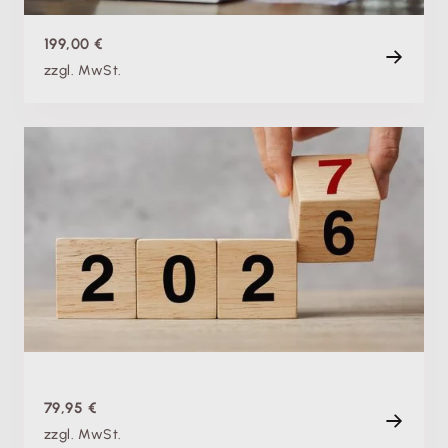
199,00 €
zzgl. MwSt.
Produktschulung
Theorie & Praxis: Jahreswechsel 2026/27 mit
Lexware lohn+gehalt
Di. 12.01.2027, 09:00 Uhr
+ weitere Termine
Live
120 min
79,95 €
zzgl. MwSt.