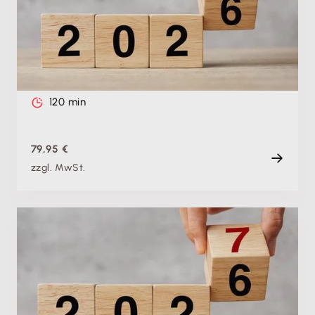
Lexware buchhaltung sicher durchführen –
Gewinnermittlung: Bilanz
Di. 08.12.2026, 09:00 Uhr
Live
120 min
79,95 €
zzgl. MwSt.
Produktschulung
Theorie & Praxis: Jahreswechsel 2026/27 mit
Lexware buchhaltung sicher durchführen –
Gewinnermittlung: EÜR