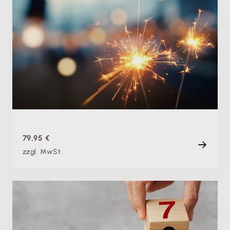
Produktschulung
Theorie & Praxis: Jahresabschluss 2026 mit
Lexware lohn+gehalt
Do. 26.11.2026, 09:00 Uhr
+ weitere Termine
Live
120 min
79,95 €
zzgl. MwSt.
Produktschulung
Theorie & Praxis: Jahreswechsel 2026 /27 mit