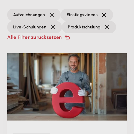
Aufzeichnungen
Einstiegsvideos
Live-Schulungen
Produktschulung
Alle Filter zurücksetzen
Produktschulung
E-Rechnungspflicht: Einfach umsetzen mit deiner
Lexware Desktop Software
Mi. 02.09.2026, 08:00 Uhr
+ weitere Termine
Live
120 min