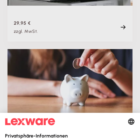
90 min
29,95 €
zzgl. MwSt.
Fachschulung
Investitionsbooster: So nutzt du die neuen
Regelungen bis 2027 und sparst Geld
Di. 24.11.2026, 09:00 Uhr
Live
80 min
Kostenlos