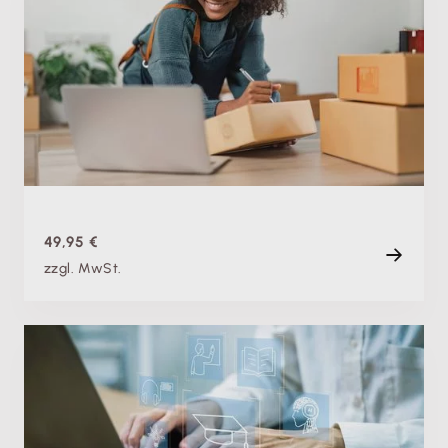
Grundlagen der Umsatzsteuer: So haben auch
Anfänger:innen den perfekten Durchblick
Do. 21.05.2026
Aufzeichnung
90 min
49,95 €
zzgl. MwSt.
Fachschulung
Buchhaltung digitalisieren: So gestaltest du den
Umstieg sicher und erfolgreich