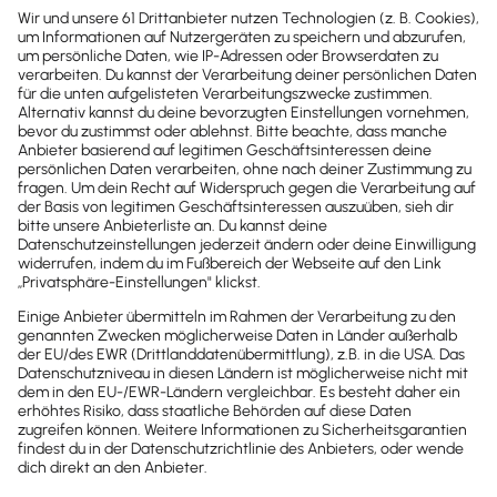
Kontakt
Sind noch Fragen offen?
Wir sind gerne für dich da.
0800-7234-254
Wir sind Mo-Fr von 8:00 – 18:00 Uhr für
dich da.
lexware-onlineschulungen@haufe-
lexware.com