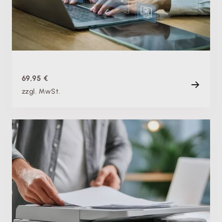
Do. 10.09.2026, 08:00 Uhr
Live
120 min
69,95 €
zzgl. MwSt.
Fachschulung
Ersetzendes Scannen: So erfasst du deine Belege
GoBD-konform und reduzierst deine Papierflut
Di. 12.05.2026
Aufzeichnung