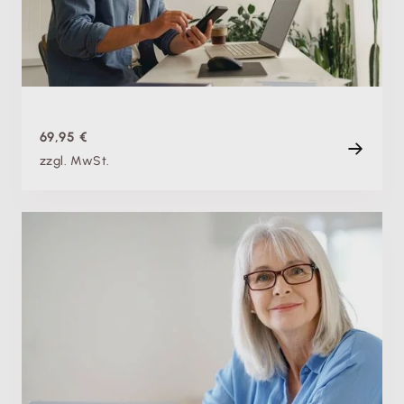
Di. 19.01.2027, 09:00 Uhr
Live
80 min
69,95 €
zzgl. MwSt.
Fachschulung
Weiterbeschäftigen im Ruhestand: Wichtige
Grundlagen zu Aktivrente & Co.
Di. 07.07.2026
Aufzeichnung