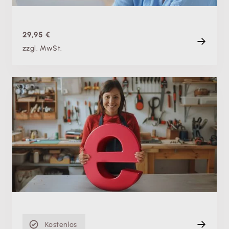
88 min
29,95 €
zzgl. MwSt.
Produktschulung
E-Rechnungspflicht: Einfach umsetzen mit
Lexware Office (ehem. lexoffice)
Di. 08.09.2026, 07:00 Uhr
+ weitere Termine
Live
60 min
Kostenlos