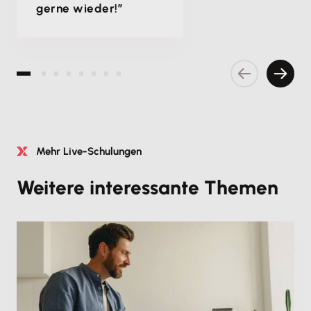
gerne wieder!”
Vorherige S
Nächs
Mehr Live-Schulungen
Weitere interessante Themen
Fachschulung
Steueränderungen 2027: Wichtige Neuerungen für
Unternehmen