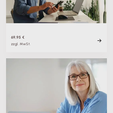
Di. 19.01.2027, 09:00 Uhr
+ weitere Termine
Live
80 min
69,95 €
zzgl. MwSt.
Fachschulung
Weiterbeschäftigen im Ruhestand: Wichtige
Grundlagen zu Aktivrente & Co.
Di. 07.07.2026
Aufzeichnung
88 min