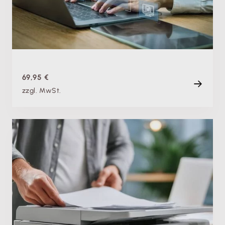
Do. 10.09.2026, 08:00 Uhr
Live
120 min
69,95 €
zzgl. MwSt.
Fachschulung
Ersetzendes Scannen: So erfasst du deine Belege
GoBD-konform und reduzierst deine Papierflut
Di. 12.05.2026
Aufzeichnung