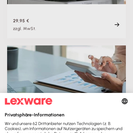
90 min
29,95 €
zzgl. MwSt.
Fachschulung
Einnahmen-Überschuss-Rechnung leicht erklärt
Di. 28.04.2026
Aufzeichnung
88 min
Kostenlos