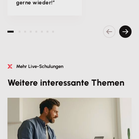
gerne wieder!”
Vorherige S
Nächs
Mehr Live-Schulungen
Weitere interessante Themen
Fachschulung
Steueränderungen 2027: Wichtige Neuerungen für
Unternehmen