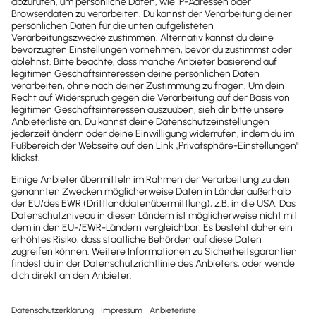
Kontakt
Sind noch Fragen offen?
Wir sind gerne für dich da.
0800-7234-254
Wir sind Mo-Fr von 8:00 – 18:00 Uhr für
dich da.
lexware-onlineschulungen@haufe-
lexware.com