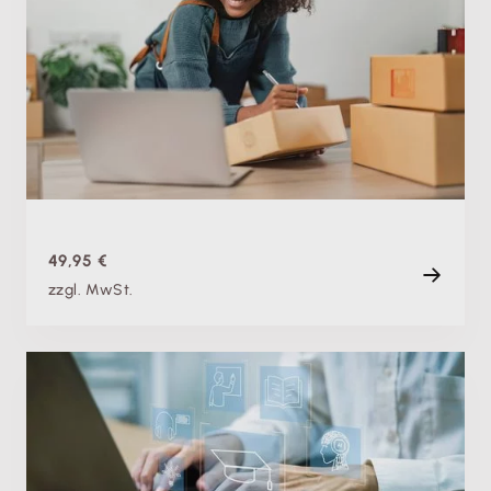
Grundlagen der Umsatzsteuer: So haben auch
Anfänger:innen den perfekten Durchblick
Do. 21.05.2026
Aufzeichnung
90 min
49,95 €
zzgl. MwSt.
Fachschulung
Buchhaltung digitalisieren: So gestaltest du den
Umstieg sicher und erfolgreich