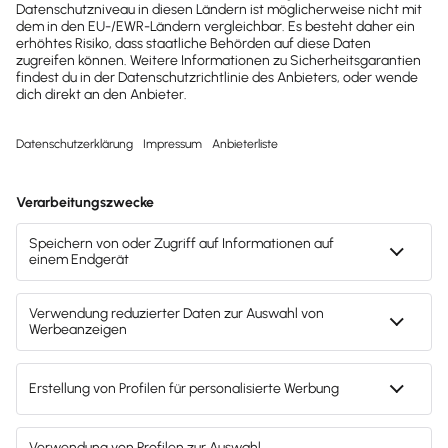
dich da.
lexware-onlineschulungen@haufe-
lexware.com
Svenja Bock