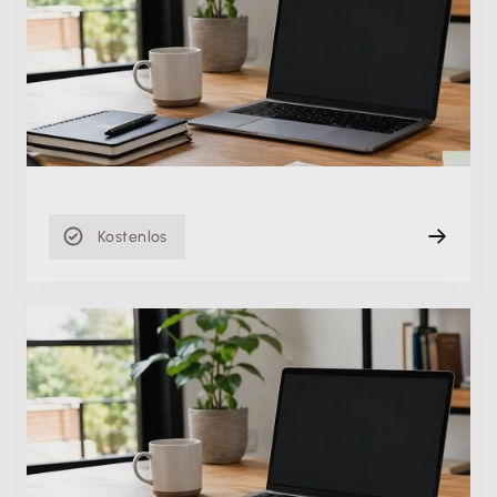
Buchungsvorlagen in Lexware buchhaltung/plus:
Welche gibt es?
So. 16.05.2021
Aufzeichnung
20 min
Kostenlos
Produktschulung
Lexware scout in Lexware buchhaltung/plus: Was
wird geprüft und was muss ich tun?
Do. 06.05.2021