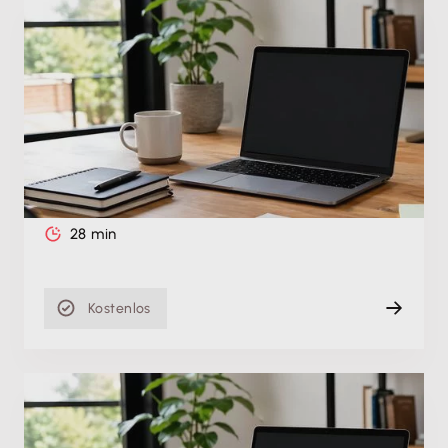
Produktschulung
Lexware scout in Lexware buchhaltung
pro/premium: Was wird geprüft und was muss ich
tun?
Mi. 26.05.2021
Aufzeichnung
28 min
Kostenlos
Produktschulung