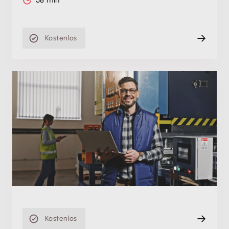
58 min
Kostenlos
Produktschulung
Buchhaltung mit Lexware – auch für GmbHs ein
Erfolgsmodell
Di. 19.05.2026
Aufzeichnung
53 min
Kostenlos