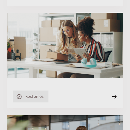
Produktschulung
Erfolgreich im E-Commerce: Steuern, Prozesse
und Wachstum im Griff
Mi. 13.05.2026
Aufzeichnung
47 min
Kostenlos
Produktschulung