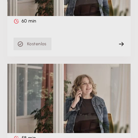
Do. 27.08.2026, 11:00 Uhr
+ weitere Termine
Live
60 min
Kostenlos
Produktschulung
Die beste Verbindung zur Steuerberatung:
Schulung zur Zusammenarbeit mit
Steuerkanzleien
Do. 21.05.2026
Aufzeichnung