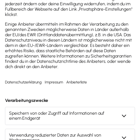
Wir sind gerne für dich da.
0800-7234-254
Wir sind Mo-Fr von 8:00 – 18:00 Uhr für
dich da.
lexware-onlineschulungen@haufe-
lexware.com