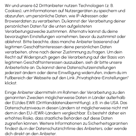
Kostenlos
Kontakt
Sind noch Fragen offen?
Wir sind gerne für dich da.
0800-7234-254
Wir sind Mo-Fr von 8:00 – 18:00 Uhr für
dich da.
lexware-onlineschulungen@haufe-
lexware.com