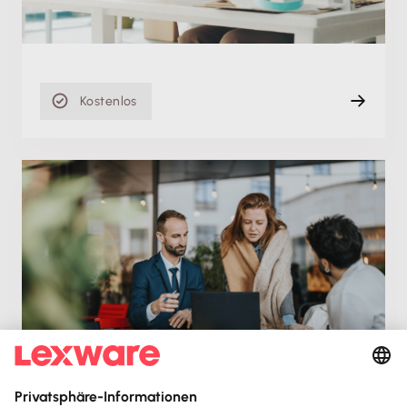
Aufzeichnung
47 min
Kostenlos
Produktschulung
Direkte Zusammenarbeit mit Deiner
Steuerkanzlei über Lexware Office
Di. 05.05.2026
Aufzeichnung
64 min