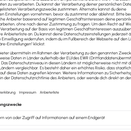
g zu Ihrer Steuerkanzlei
rfolgreiche Zusammenarbeit
nd Interessierte, die die
i direkt über Lexware Office