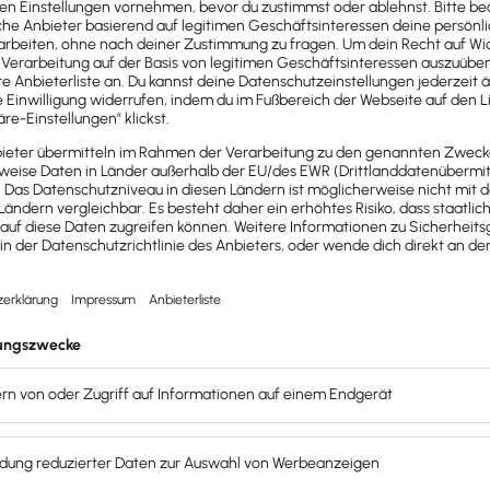
usiness.
 rechtssicher schreiben
 Angebote erstellen.
ung leicht gemacht.
und vollständige Rechnungen.
rrekt einstellen.
isieren
benennen.