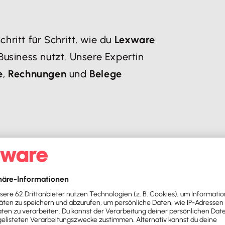
chritt für Schritt, wie du
Lexware
 Business nutzt. Unsere Expertin
e
,
Rechnungen
und
Belege
n
r einen reibungslosen Start.