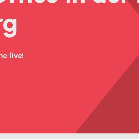
rg
e live!