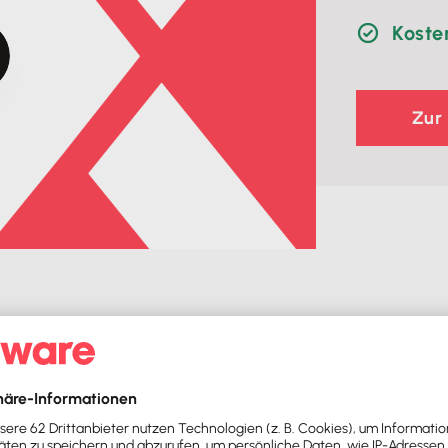
Koste
Zur
zunehmen, solltest
e Programme nutzen: