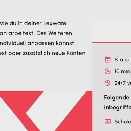
 wie du in deiner Lexware
an arbeitest. Des Weiteren
individuell anpassen kannst,
st oder zusätzlich neue Konten
Stand:
10 min
24/7 v
Folgende 
inbegriff
Schul