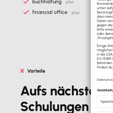
buchhaltung
plus
financial office
plus
Vorteile
Aufs nächste Le
Schulungen de