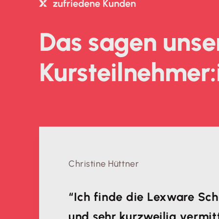
zufriedene Kunden
Das sagen unse
Kursteilnehmer:
Christine Hüttner
“Ich finde die Lexware Sc
und sehr kurzweilig vermit