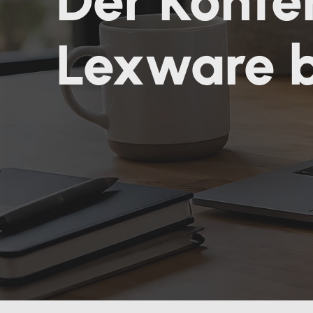
Der Konte
Lexware b