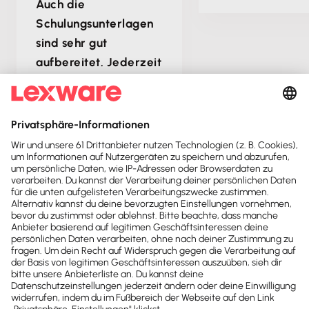
Auch die
Schulungsunterlagen
sind sehr gut
aufbereitet. Jederzeit
gerne wieder!”
Vorherige S
Nächs
Kontakt
Sind noch Fragen offen?
Wir sind gerne für dich da.