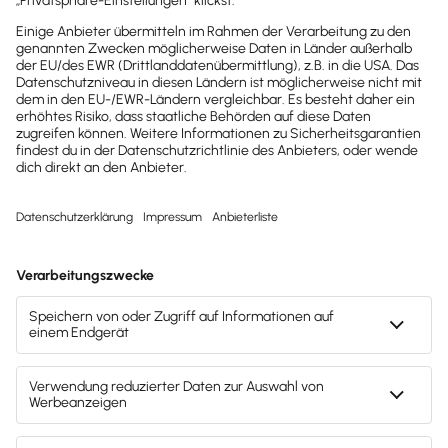
0800-7234-254
Wir sind Mo-Fr von 8:00 – 18:00 Uhr für
dich da.
lexware-onlineschulungen@haufe-
lexware.com