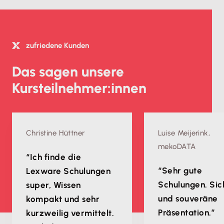
zufriedene Kunden
Das sagen unsere
Kursteilnehmer:innen
Christine Hüttner
Luise Meijerink,
mekoDATA
“Ich finde die
“Sehr gute
Lexware Schulungen
Schulungen. Sic
super, Wissen
und souveräne
kompakt und sehr
Präsentation.”
kurzweilig vermittelt.