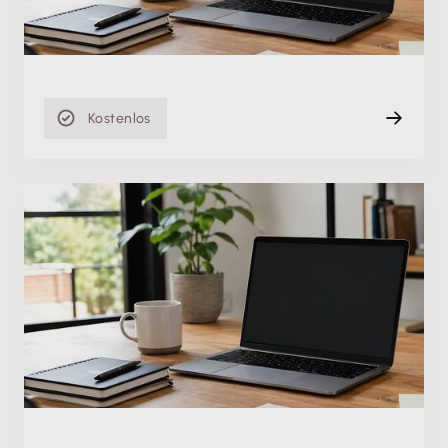
Aufzeichnung
20 min
Kostenlos
Produktschulung
Lexware scout in Lexware buchhaltung/plus: Was
wird geprüft und was muss ich tun?
Do. 06.05.2021
Aufzeichnung
12 min