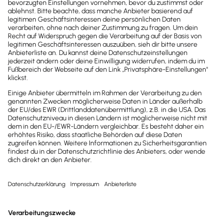
Kontakt
Sind noch Fragen offen?
Wir sind gerne für dich da.
0800-7234-254
Wir sind Mo-Fr von 8:00 – 18:00 Uhr für
dich da.
lexware-onlineschulungen@haufe-
lexware.com