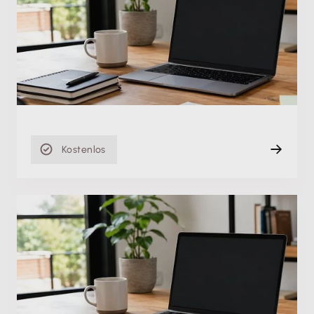
Kontenaktualisierung in Lexware
buchhaltung/plus
Mi. 01.10.2025
Aufzeichnung
19 min
Kostenlos
Produktschulung
Buchungsvorlagen in Lexware buchhaltung/plus:
Welche gibt es?
So. 16.05.2021