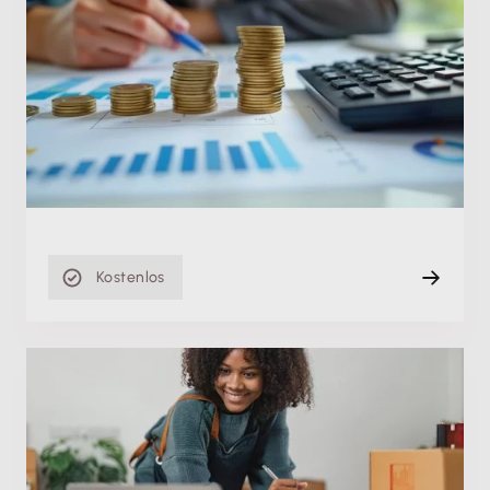
Fachschulung
Liquiditätsplanung: So stellst du die
Zahlungsfähigkeit deiner Firma sicher
Di. 09.06.2026
Aufzeichnung
88 min
Kostenlos
Fachschulung
Grundlagen der Umsatzsteuer: So haben auch
Anfänger:innen den perfekten Durchblick