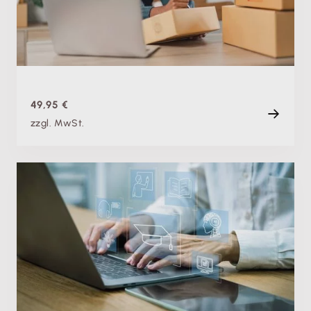
Do. 21.05.2026
Aufzeichnung
90 min
49,95 €
zzgl. MwSt.
Fachschulung
Buchhaltung digitalisieren: So gestaltest du den
Umstieg sicher und erfolgreich
Do. 10.09.2026, 08:00 Uhr
Live