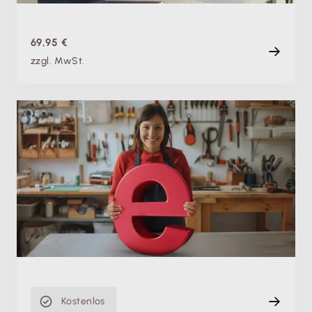
69,95 €
zzgl. MwSt.
Produktschulung
E-Rechnungspflicht: Einfach umsetzen mit
Lexware Office (ehem. lexoffice)
Di. 08.09.2026, 07:00 Uhr
+ weitere Termine
Live
60 min
Kostenlos