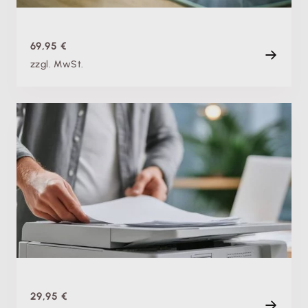
120 min
69,95 €
zzgl. MwSt.
Fachschulung
Ersetzendes Scannen: So erfasst du deine Belege
GoBD-konform und reduzierst deine Papierflut
Di. 12.05.2026
Aufzeichnung
90 min
29,95 €