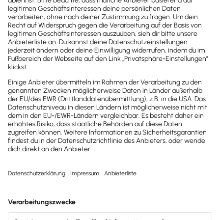
Kontakt
Sind noch Fragen offen?
Wir sind gerne für dich da.
0800-7234-254
Wir sind Mo-Fr von 8:00 – 18:00 Uhr für
dich da.
lexware-onlineschulungen@haufe-
lexware.com