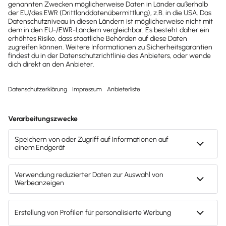
0800-7234-254
Wir sind Mo-Fr von 8:00 – 18:00 Uhr für
dich da.
lexware-onlineschulungen@haufe-
lexware.com