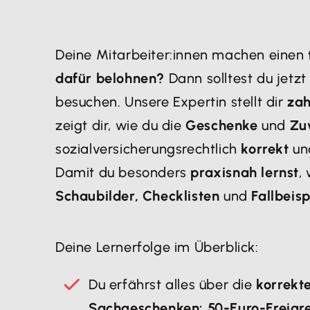
Deine Mitarbeiter:innen machen einen
dafür belohnen?
Dann solltest du jetz
besuchen. Unsere Expertin stellt dir
zah
zeigt dir, wie du die
Geschenke
und
Zu
sozialversicherungsrechtlich
korrekt
u
Damit du besonders
praxisnah lernst
,
Schaubilder, Checklisten
und
Fallbeisp
Deine Lernerfolge im Überblick:
Du erfährst alles über die
korrekt
Sachgeschenken: 50-Euro-Freigr