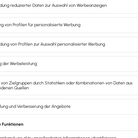
kten Überblick
über die
korrekte
schiedlichen Zuwendungen
ten der pauschalen
d von
Checklisten
, wie du
Veranstaltungen, Mahlzeiten
für die kommende
reitet bist.