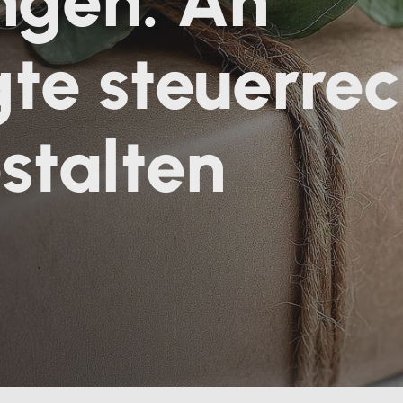
gen: An
te steuerrec
stalten