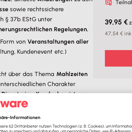
Teiln
ässe
sowie rechtssichere
h § 37b EStG unter
39,95 €
z
cherungsrechtlichen Regelungen.
47,54 € ink
n Form von
Veranstaltungen aller
ltung, Kundenevent etc.)
icht über das Thema
Mahlzeiten
 unterschiedlichen Charakter
r Dienstreise, Kundenbewirtung
die
Nachweispflichten
und die
onischen Entgeltunterlagen
im