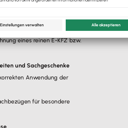
. individuellen
chnung eines reinen E-KFZ bzw.
eiten und Sachgeschenke
r korrekten Anwendung der
achbezügen für besondere
sse