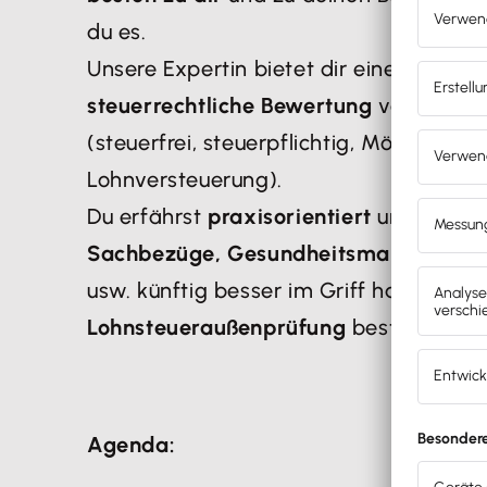
du es.
Unsere Expertin bietet dir einen
kompa
steuerrechtliche Bewertung
von unter
(steuerfrei, steuerpflichtig, Möglichkei
Lohnversteuerung).
Du erfährst
praxisorientiert
und anhan
Sachbezüge, Gesundheitsmaßnahmen, 
usw. künftig besser im Griff hast und 
Lohnsteueraußenprüfung
bestens vorbe
Agenda: