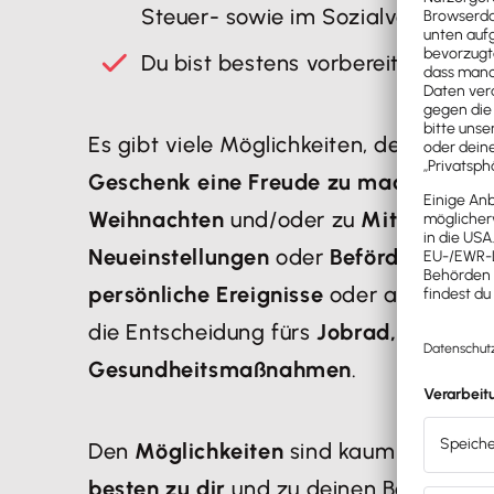
Steuer- sowie im Sozialversicheru
Du bist bestens vorbereitet für ei
Es gibt viele Möglichkeiten, den eigen
Geschenk eine Freude zu machen
. Du
Weihnachten
und/oder zu
Mitarbeiter
Neueinstellungen
oder
Beförderungen
persönliche Ereignisse
oder als Anerken
die Entscheidung fürs
Jobrad, Deutschl
Gesundheitsmaßnahmen
.
Den
Möglichkeiten
sind kaum Grenzen 
besten zu dir
und zu deinen Beschäftig