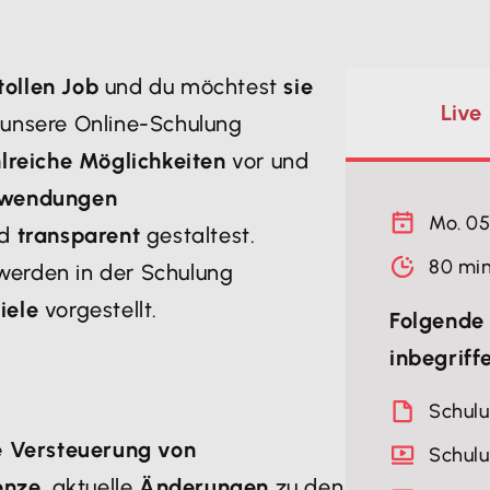
tollen Job
und du möchtest
sie
Live
t unsere Online-Schulung
lreiche Möglichkeiten
vor und
wendungen
Mo. 05
nd
transparent
gestaltest.
80 mi
 werden in der Schulung
iele
vorgestellt.
Folgende 
inbegriff
Schul
e Versteuerung von
Schul
enze
, aktuelle
Änderungen
zu den