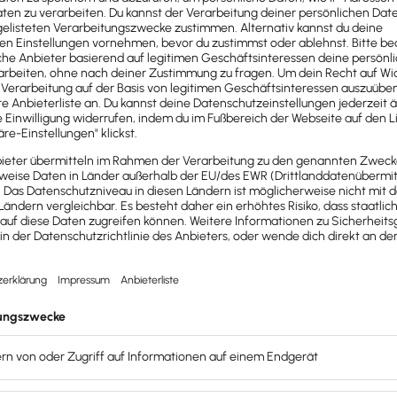
ngsrecht gestellt werden.
ne
Lohnsteueraußenprüfung.
en Mitarbeiter:innen mit einem
rch
kleine Feiern
im Sommer,
-Jubiläum
, Kleinigkeiten zu
. Darüber hinaus
Kleinigkeiten für
nung für eine tolle Arbeit – oder
andticket
oder
gesetzt. Aber
welche passen am
ten? In dieser Schulung erfährst