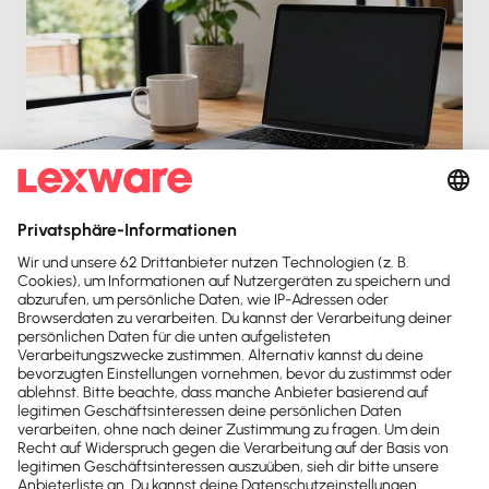
Kundenanlage in Lexware warenwirtschaft
pro/premium im In- und Ausland
Di. 13.04.2021
Einstiegsvideo
19 min
Kostenlos
Kontakt
Sind noch Fragen offen?