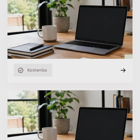
Einstiegsvideo
Artikel anlegen in Lexware faktura+auftrag/plus
Mo. 10.05.2021
Einstiegsvideo
10 min
Kostenlos
Einstiegsvideo
Warengruppen in Lexware warenwirtschaft
pro/premium