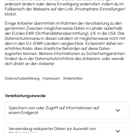
Wir sind gerne für dich da.
0800-7234-254
Wir sind Mo-Fr von 8:00 – 18:00 Uhr für
dich da.
lexware-onlineschulungen@haufe-
lexware.com