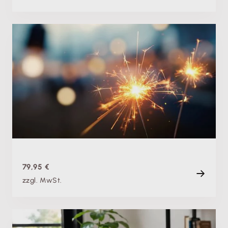
Produktschulung
Theorie & Praxis: Jahresabschluss 2026 mit
Lexware lohn+gehalt
Do. 26.11.2026, 09:00 Uhr
+ weitere Termine
Live
120 min
79,95 €
zzgl. MwSt.