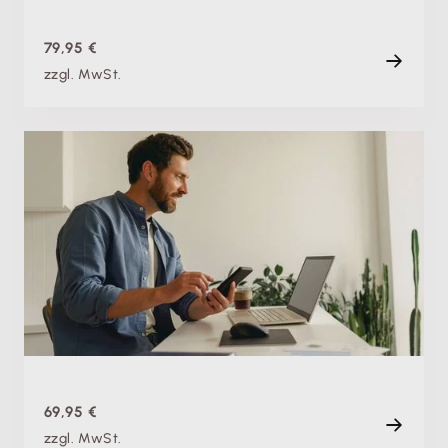
79,95 €
zzgl. MwSt.
Fachschulung
Steueränderungen 2027: Wichtige Neuerungen für
Unternehmen
Di. 19.01.2027, 09:00 Uhr
+ weitere Termine
Live
80 min
69,95 €
zzgl. MwSt.