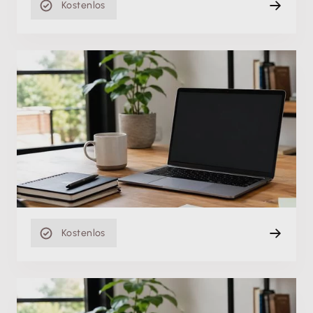
Kostenlos
Einstiegsvideo
Firmenanlage in Lexware faktura+auftrag/plus
Di. 13.04.2021
Einstiegsvideo
6 min
Kostenlos
Einstiegsvideo