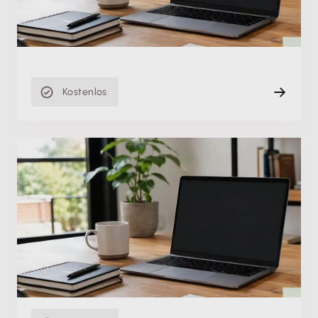
Di. 13.04.2021
Einstiegsvideo
10 min
Kostenlos
Einstiegsvideo
Warengruppen in Lexware faktura+auftrag/plus
Di. 13.04.2021
Einstiegsvideo
13 min