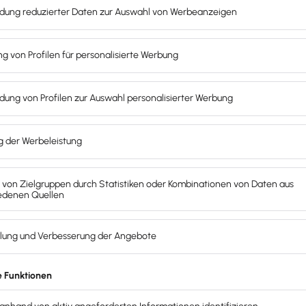
 Der Begriff ESG stammt aus
i Säulen der Nachhaltigkeit
:
) und Governance
 regulatorischen Entwicklungen
nehmend abgefragt werden
und
ung
auswirken kann.
ungssystematik
von Banken
oder Bestandskrediten
gestellt
Zeichen für Verlässlichkeit,