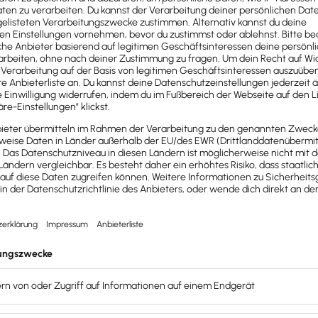
iterien
– auch bei kleinen