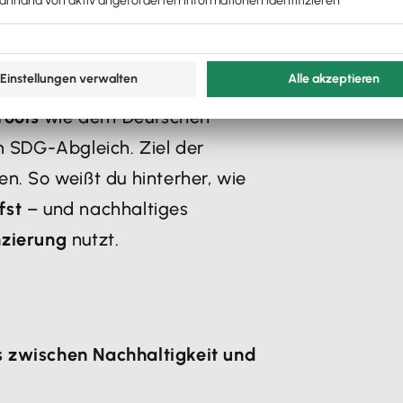
 du dich ohne Bürokratie
ber der Bank stärken
kannst –
Tools
wie dem Deutschen
 SDG-Abgleich. Ziel der
en. So weißt du hinterher, wie
ffst
– und nachhaltiges
nzierung
nutzt.
zwischen Nachhaltigkeit und