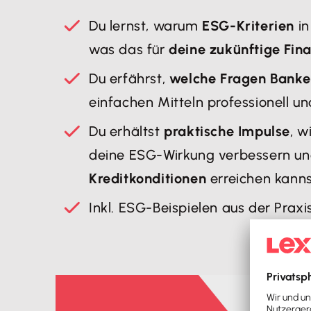
Du lernst, warum
ESG-Kriterien
in
was das für
deine zukünftige Fin
Du erfährst,
welche Fragen Banken
einfachen Mitteln professionell un
Du erhältst
praktische Impulse
, 
deine ESG-Wirkung verbessern u
Kreditkonditionen
erreichen kanns
Inkl. ESG-Beispielen aus der Praxis