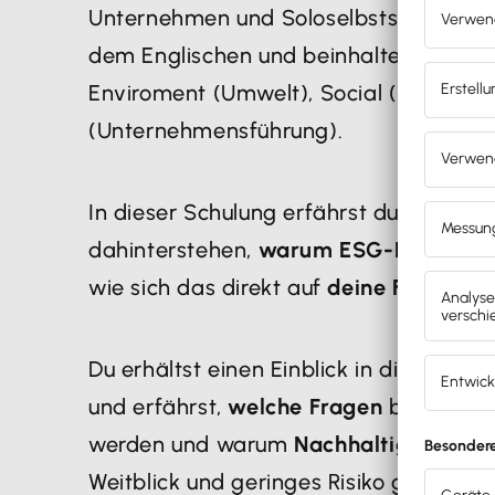
Unternehmen und Soloselbstständigen.
dem Englischen und beinhaltet die
dre
Enviroment (Umwelt), Social (Soziales
(Unternehmensführung).
In dieser Schulung erfährst du, welche
dahinterstehen,
warum ESG-Daten zu
wie sich das direkt auf
deine Finanzier
Du erhältst einen Einblick in die
Bewert
und erfährst,
welche Fragen
bei
Neu- 
werden und warum
Nachhaltigkeit
als 
Weitblick und geringes Risiko gilt.