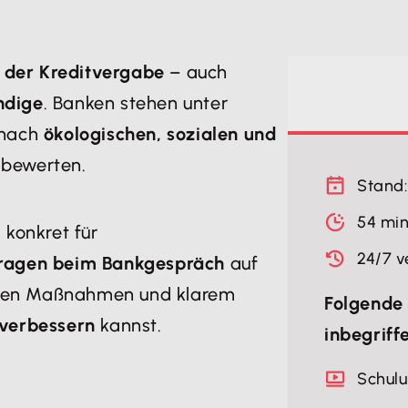
i der Kreditvergabe
– auch
ndige
. Banken stehen unter
 nach
ökologischen, sozialen und
 bewerten.
Stand:
54 mi
 konkret für
24/7 v
ragen beim Bankgespräch
auf
chen Maßnahmen und klarem
Folgende 
 verbessern
kannst.
inbegriff
Schul