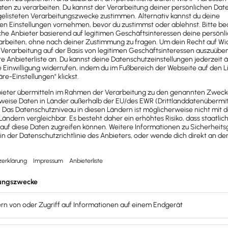
hungsarten
und die
 deiner Software Lexware
apel- und Dialogbuchungsmaske,
die Buchungsmaske Summen-
ngsmasken anschauen und