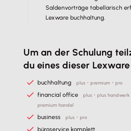
Saldenvorträge tabellarisch e
Lexware buchhaltung.
Um an der Schulung teil
du eines dieser Lexwar
buchhaltung
plus ･ premium ･ pro
financial office
plus ･ plus handwerk
premium handel
business
plus ･ pro
büroservice komplett