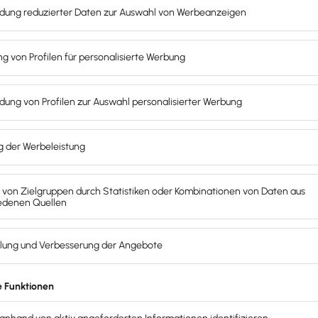
eben. Unser Experte erklärt dir
lder
und
Schaltflächen
in der
rst du, welche Buchungsmaske für
t.
uchens die
optionalen
eilige Buchungsmaske kennen.
wischen Stapel- und