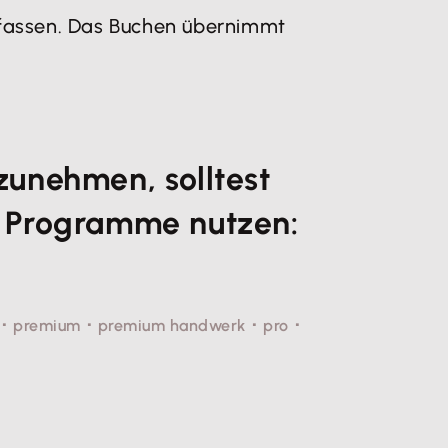
rfassen. Das Buchen übernimmt
zunehmen, solltest
e Programme nutzen:
 ･ premium ･ premium handwerk ･ pro ･