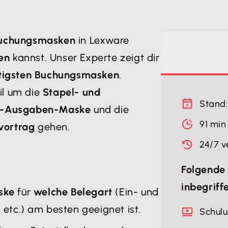
uchungsmasken
in Lexware
en
kannst. Unser Experte zeigt dir
tigsten Buchungsmasken
.
il um die
Stapel- und
Stand:
n-Ausgaben-Maske
und die
91 min
vortrag
gehen.
24/7 v
Folgende 
inbegriff
ske
für
welche Belegart
(Ein- und
tc.) am besten geeignet ist.
Schul