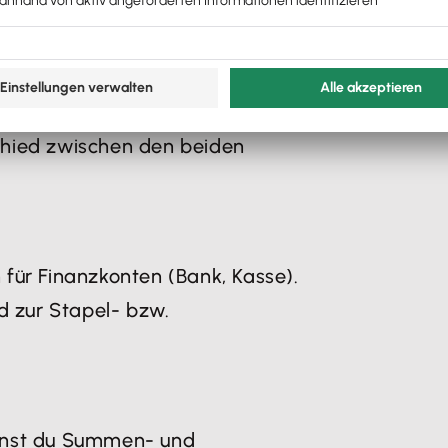
 Wir erklären dir den Unterschied.
R)
ken vor, erklären dir die
chied zwischen den beiden
für Finanzkonten (Bank, Kasse).
d zur Stapel- bzw.
nnst du Summen- und