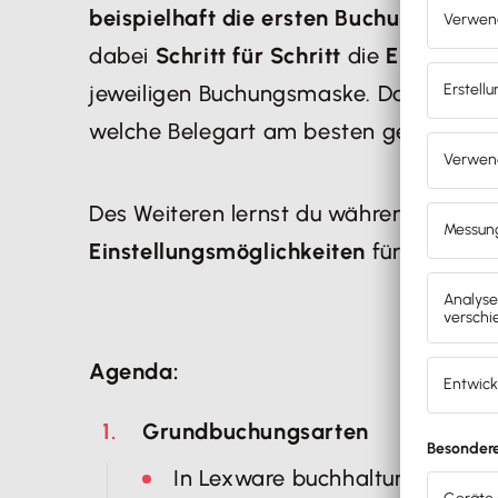
beispielhaft die ersten Buchungen
eing
dabei
Schritt für Schritt
die
Eingabefe
jeweiligen Buchungsmaske. Dazu erfäh
welche Belegart am besten geeignet is
Des Weiteren lernst du während des B
Einstellungsmöglichkeiten
für die jew
Agenda:
Grundbuchungsarten
In Lexware buchhaltung wird z