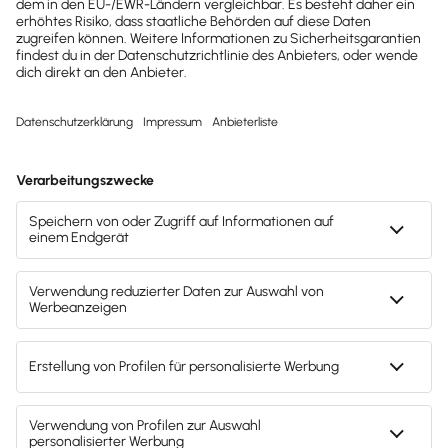
dich da.
lexware-onlineschulungen@haufe-
lexware.com
Svenja Bock
Deine Ansprechpartnerin für die