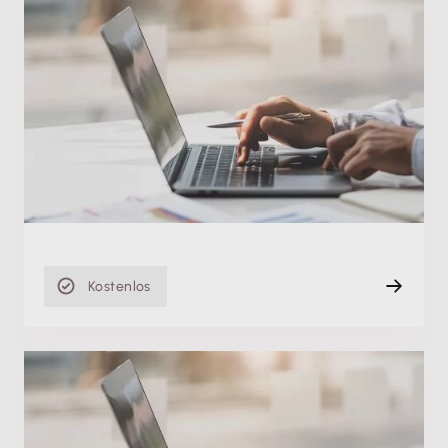
Produktschulung
Fit in Lexware buchhaltung: Mahnwesen und
Zahlungsverkehr optimal nutzen
Mi. 06.03.2024
Aufzeichnung
85 min
Kostenlos
Produktschulung
Fit in Lexware buchhaltung: Buchungsmasken