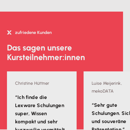
zufriedene Kunden
Das sagen unsere
Kursteilnehmer:innen
Christine Hüttner
Luise Meijerink,
mekoDATA
“Ich finde die
“Sehr gute
Lexware Schulungen
Schulungen. Sic
super, Wissen
und souveräne
kompakt und sehr
Präsentation.”
kurzweilig vermittelt.