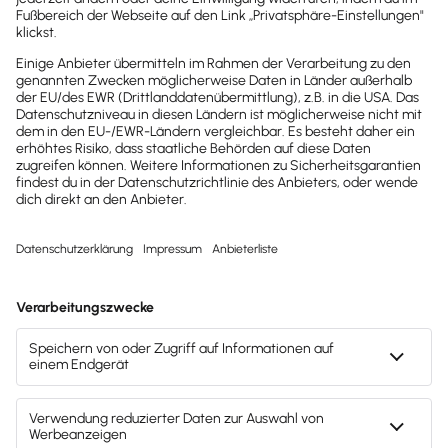
Wir sind gerne für dich da.
0800-7234-254
Wir sind Mo-Fr von 8:00 – 18:00 Uhr für
dich da.
lexware-onlineschulungen@haufe-
lexware.com