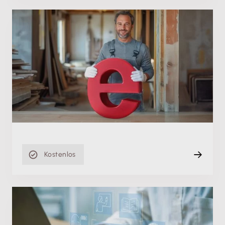
Produktschulung
E-Rechnungspflicht: Einfach umsetzen mit deiner
Lexware Desktop Software
Mi. 02.09.2026, 08:00 Uhr
+ weitere Termine
Live
120 min
Kostenlos
Fachschulung