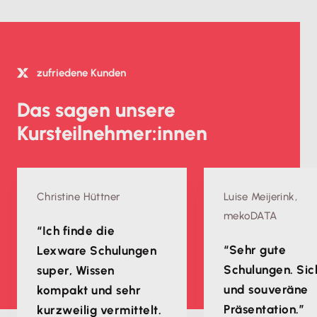
zufriedene Kunden
Das sagen unsere
Kursteilnehmer:innen
Christine Hüttner
Luise Meijerink,
mekoDATA
“Ich finde die
“Sehr gute
Lexware Schulungen
Schulungen. Sic
super, Wissen
und souveräne
kompakt und sehr
Präsentation.”
kurzweilig vermittelt.