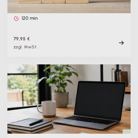
Di. 08.12.2026, 09:00 Uhr
Live
120 min
79,95 €
zzgl. MwSt.
Einstiegsvideo
Umsatzsteuer-Voranmeldung an das Finanzamt
übertragen in Lexware buchhaltung/plus
Di. 13.04.2021
Einstiegsvideo
5 min