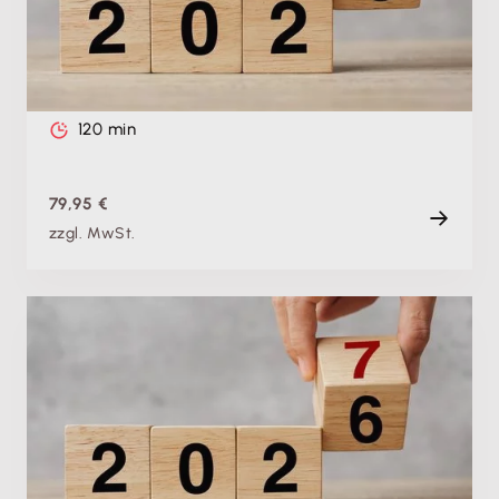
Gewinnermittlung: EÜR
Di. 15.12.2026, 09:00 Uhr
Live
120 min
79,95 €
zzgl. MwSt.
Produktschulung
Theorie & Praxis: Jahreswechsel 2026 /27 mit
Lexware buchhaltung sicher durchführen –
Gewinnermittlung: Bilanz