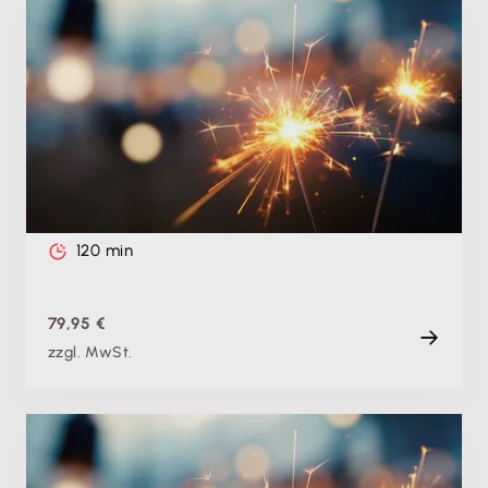
Produktschulung
Theorie & Praxis: Jahresabschluss 2026 mit
Lexware buchhaltung leicht gemacht -
Gewinnermittlung: EÜR
Do. 25.02.2027, 09:00 Uhr
Live
120 min
79,95 €
zzgl. MwSt.
Produktschulung