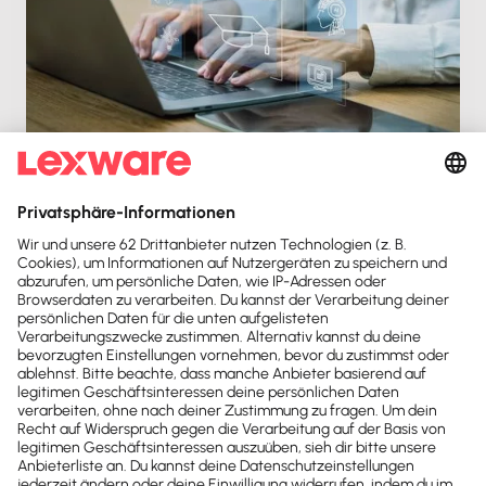
Buchhaltung digitalisieren: So gestaltest du den
Umstieg sicher und erfolgreich
Do. 10.09.2026, 08:00 Uhr
Live
120 min
69,95 €
zzgl. MwSt.
Kontakt
Sind noch Fragen offen?