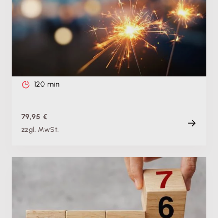
Theorie & Praxis: Jahresabschluss 2026 mit
Lexware buchhaltung leicht gemacht -
Gewinnermittlung: Bilanz
Di. 16.02.2027, 09:00 Uhr
Live
120 min
79,95 €
zzgl. MwSt.
Produktschulung
Theorie & Praxis: Jahreswechsel 2026/27 mit
Lexware buchhaltung sicher durchführen –