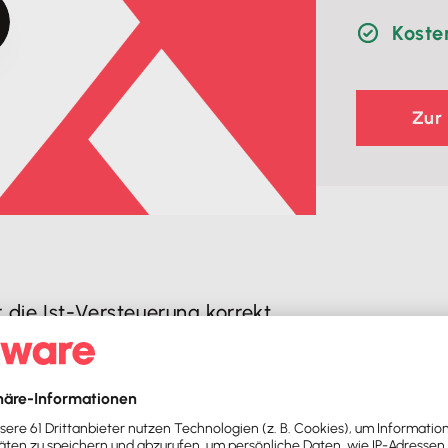
Koste
Zur
r die Ist-Versteuerung korrekt
ben sein müssen und wie du die
er hinaus informieren wir dich
euerung mit der Offenen-Posten-
rekte Auswertungen erhältst.