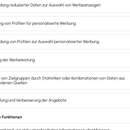
vel mit den
r Lexware