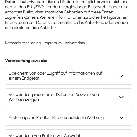
dich da.
lexware-onlineschulungen@haufe-
lexware.com
Svenja Bock
Deine Ansprechpartnerin für die