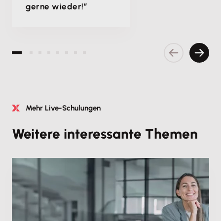
gerne wieder!”
Vorherige S
Nächs
Mehr Live-Schulungen
Weitere interessante Themen
Fachschulung
Selbstständig machen mit einem
Buchhaltungsbüro: ein Beruf mit