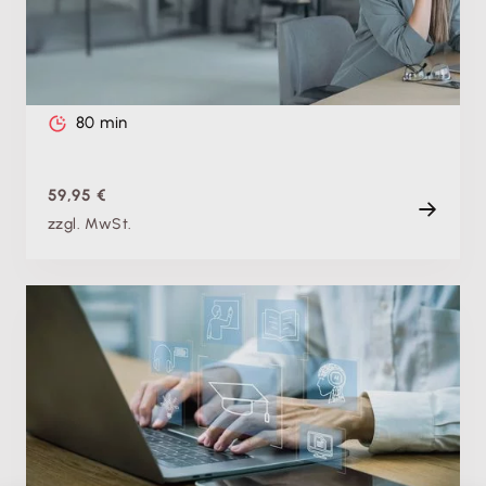
Zukunftsperspektive
Mi. 02.04.2025
Aufzeichnung
80 min
59,95 €
zzgl. MwSt.
Fachschulung
Buchhaltung digitalisieren: So gestaltest du den
Umstieg sicher und erfolgreich
Do. 10.09.2026, 08:00 Uhr