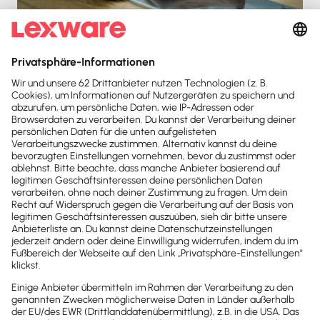
Live
120 min
69,95 €
zzgl. MwSt.
Kontakt
Sind noch Fragen offen?
Wir sind gerne für dich da.
0800-7234-254
Wir sind Mo-Fr von 8:00 – 18:00 Uhr für