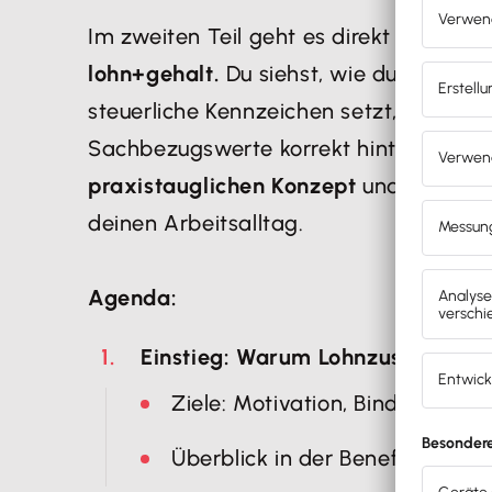
Im zweiten Teil geht es direkt in die
Um
lohn+gehalt.
Du siehst, wie du passend
steuerliche Kennzeichen setzt, Pauscha
Sachbezugswerte korrekt hinterlegst. 
praxistauglichen Konzept
und
konkret
deinen Arbeitsalltag.
Agenda:
Einstieg: Warum Lohnzusatzleist
Ziele: Motivation, Bindung, Recr
Überblick in der Benefit-Lands