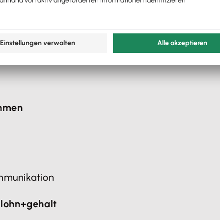
litätsangebote
erbetreuung
ehmen
ommunikation
 lohn+gehalt