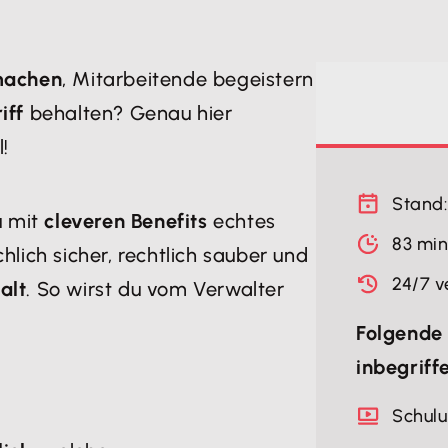
 machen
, Mitarbeitende begeistern
iff
behalten? Genau hier
l!
Stand:
u mit
cleveren Benefits
echtes
83 mi
chlich sicher, rechtlich sauber und
24/7 v
alt
. So wirst du vom Verwalter
Folgende 
inbegriff
Schul