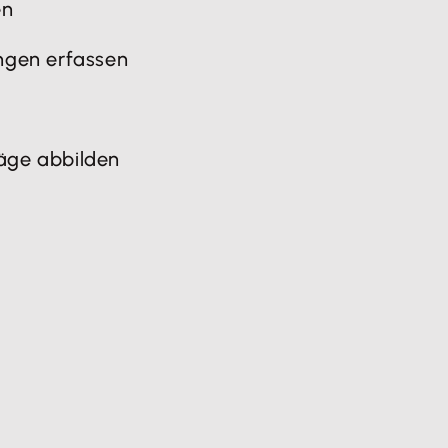
en
ngen erfassen
äge abbilden