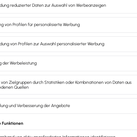
setzung mit Lexware
e Lohnarten nutzt oder anlegst,
lversteuerung einrichtest und
So gehst du mit einem
en Umsetzungsschritten
zurück in
ungen?
uiting
chaft