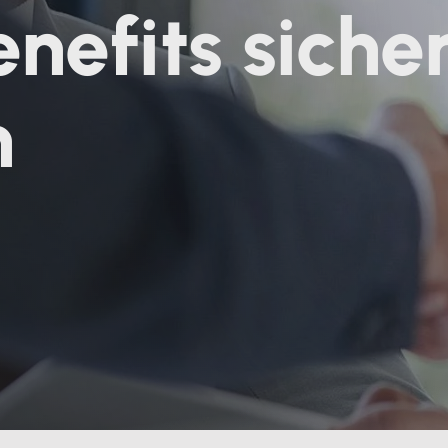
nefits siche
n