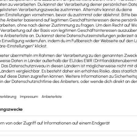
istungen,
 und
iche Altersversorgung
und mehr.
irkt das auf Netto, Steuer und
, Freibeträge
und
typische
he Leistungen zu deinem
passen. Statt Zufalls-Benefits
o vom Brutto“-Paket,
das