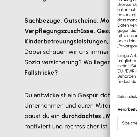
Sachbezüge, Gutscheine, Mobilitätsle
Verpflegungszuschüsse, Gesundheits-
Kinderbetreuungsleistungen, betriebl
Dabei schauen wir uns immer an: Wie w
Sozialversicherung? Wo liegen
Grenzen
Fallstricke?
Du entwickelst ein Gespür dafür, welc
Unternehmen und euren Mitarbeitenden 
baust du ein
durchdachtes „Mehr Nett
motiviert und rechtssicher ist.