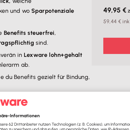
ick,
welche
49,95 €
rken und wo
Sparpotenziale
z
59,44 € ink
he
Benefits steuerfrei
,
ragspflichtig
sind.
uverän in
Lexware lohn+gehalt
hlerarm ab.
ie du Benefits gezielt für Bindung,
 Schritt in die Welt der
nd verständlich
. Du lernst die