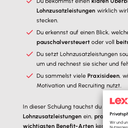
Du bekommst einen
klaren Überbl
Lohnzusatzleistungen
wirklich wi
stecken.
Du erkennst auf einen Blick, welc
pauschalversteuert
oder voll
beit
Du setzt Lohnzusatzleistungen so
um und rechnest sie sicher und fe
Du sammelst viele
Praxisideen
, w
Motivation und Recruiting nutzt.​
In dieser Schulung tauchst du Schritt für
Lohnzusatzleistungen
ein,
praxisnah u
wichtigsten Benefit-Arten
kennen: