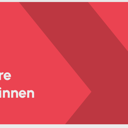
re
innen