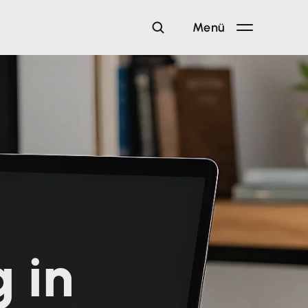
Menü
 in