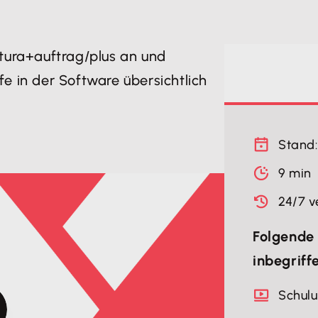
ktura+auftrag/plus an und
e in der Software übersichtlich
Stand:
9 min
24/7 v
Folgende 
inbegriff
Schul