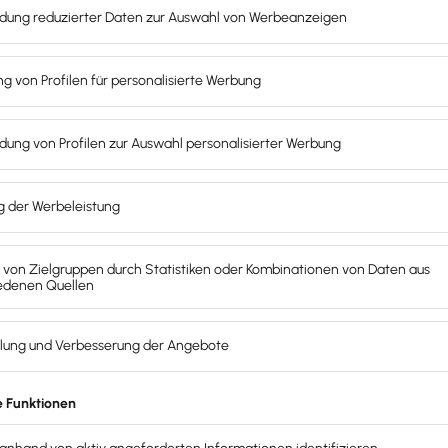
vel mit den
r Lexware